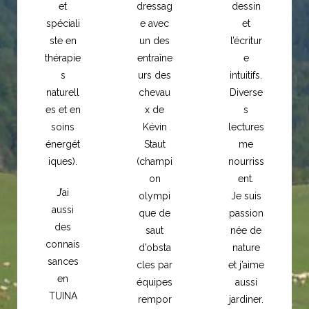
et
dressag
dessin
spéciali
e avec
et
ste en
un des
l’écritur
thérapie
entraîne
e
s
urs des
intuitifs.
naturell
chevau
Diverse
es et en
x de
s
soins
Kévin
lectures
énergét
Staut
me
iques).
(champi
nourriss
on
ent.
J’ai
olympi
Je suis
aussi
que de
passion
des
saut
née de
connais
d’obsta
nature
sances
cles par
et j’aime
en
équipes
aussi
TUINA
rempor
jardiner.