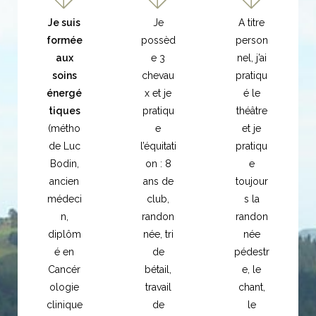
Je suis
Je
A titre
formée
possèd
person
aux
e 3
nel, j’ai
soins
chevau
pratiqu
énergé
x et je
é le
tiques
pratiqu
théâtre
(métho
e
et je
de Luc
l’équitati
pratiqu
Bodin,
on : 8
e
ancien
ans de
toujour
médeci
club,
s la
n,
randon
randon
diplôm
née, tri
née
é en
de
pédestr
Cancér
bétail,
e, le
ologie
travail
chant,
clinique
de
le