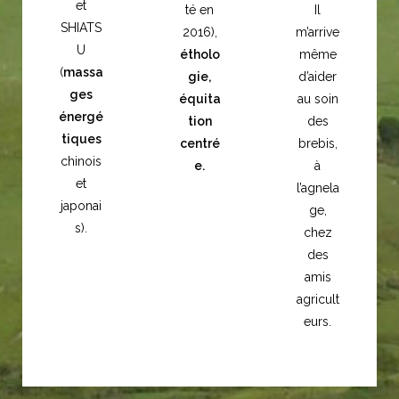
et
té en
Il
SHIATS
2016),
m’arrive
U
étholo
même
(
massa
gie,
d’aider
ges
équita
au soin
énergé
tion
des
tiques
centré
brebis,
chinois
e.
à
et
l’agnela
japonai
ge,
s).
chez
des
amis
agricult
eurs.